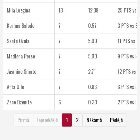
Mila Luzgina
13
12.38
25 PTS vs 
Kerlīna Balode
7
0.57
3 PTS vs S
Santa Ozola
7
5.00
11 PTS vs 
Madlena Perse
7
5.00
9 PTS vs H
Jasmine Smate
7
2.71
12 PTS vs I
Arta Ulle
7
0.86
6 PTS vs It
Zane Dzenite
6
0.33
2 PTS vs It
Pirmā
Iepriekšējā
1
2
Nākamā
Pēdējā