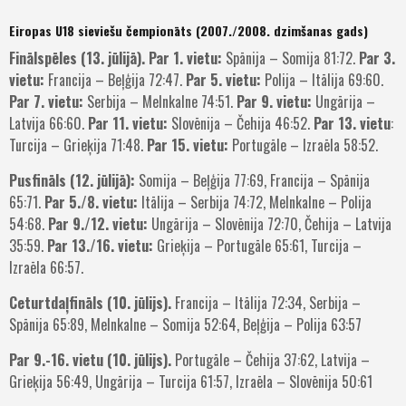
Eiropas U18 sieviešu čempionāts (2007./2008. dzimšanas gads)
Finālspēles (13. jūlijā). Par 1. vietu:
Spānija – Somija 81:72.
Par 3.
vietu:
Francija – Beļģija 72:47.
Par 5. vietu:
Polija – Itālija 69:60.
Par 7. vietu:
Serbija – Melnkalne 74:51.
Par 9. vietu:
Ungārija –
Latvija 66:60.
Par 11. vietu:
Slovēnija – Čehija 46:52.
Par 13. vietu
:
Turcija – Grieķija 71:48.
Par 15. vietu:
Portugāle – Izraēla 58:52.
Pusfināls (12. jūlijā):
Somija – Beļģija 77:69, Francija – Spānija
65:71.
Par 5./8. vietu:
Itālija – Serbija 74:72, Melnkalne – Polija
54:68.
Par 9./12. vietu:
Ungārija – Slovēnija 72:70, Čehija – Latvija
35:59.
Par 13./16. vietu:
Grieķija – Portugāle 65:61, Turcija –
Izraēla 66:57.
Ceturtdaļfināls (10. jūlijs).
Francija – Itālija 72:34, Serbija –
Spānija 65:89, Melnkalne – Somija 52:64, Beļģija – Polija 63:57
Par 9.-16. vietu (10. jūlijs).
Portugāle – Čehija 37:62, Latvija –
Grieķija 56:49, Ungārija – Turcija 61:57, Izraēla – Slovēnija 50:61