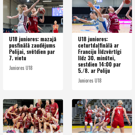
U18 juniores: mazajā
U18 juniores:
pusfinālā zaudējums
ceturtdaļfinālā ar
Polijai, svētdien par
Franciju līdzvērtīgi
7. vietu
līdz 30. minūtei,
sestdien 14:00 par
Juniores U18
5./8. ar Poliju
Juniores U18