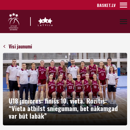
BASKET.LV
Visi jaunumi
U18 juniores: finišs 10. vietā. Rozītis:
“Vieta atbilst sniegumam, bet nākamgad
var būt labāk”