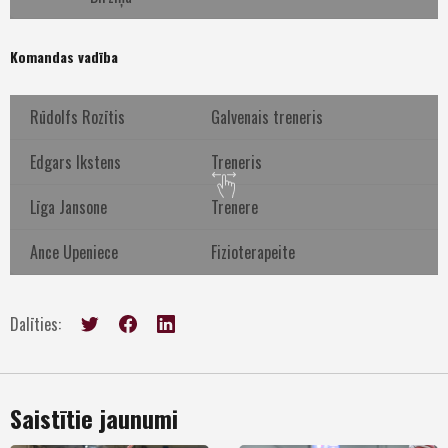
Komandas vadība
Rūdolfs Rozītis
Galvenais treneris
Edgars Ikstens
Treneris
Līga Jansone
Trenere
Ance Upeniece
Fizioterapeite
Dalīties:
Saistītie jaunumi