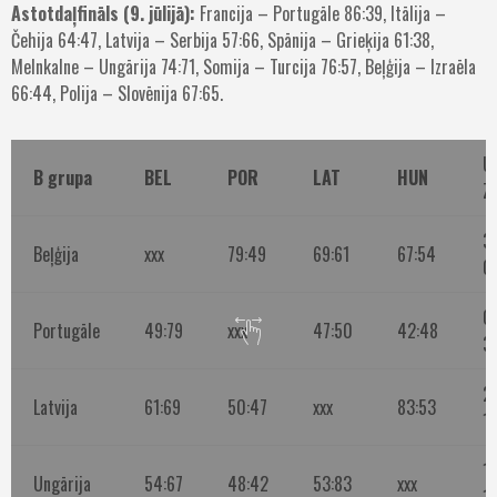
Astotdaļfināls (9. jūlijā):
Francija – Portugāle 86:39, Itālija –
Čehija 64:47, Latvija – Serbija 57:66, Spānija – Grieķija 61:38,
Melnkalne – Ungārija 74:71, Somija – Turcija 76:57, Beļģija – Izraēla
66:44, Polija – Slovēnija 67:65.
U
B grupa
BEL
POR
LAT
HUN
Z
3
Beļģija
xxx
79:49
69:61
67:54
0
0
Portugāle
49:79
xxx
47:50
42:48
3
2
Latvija
61:69
50:47
xxx
83:53
1
1-
Ungārija
54:67
48:42
53:83
xxx