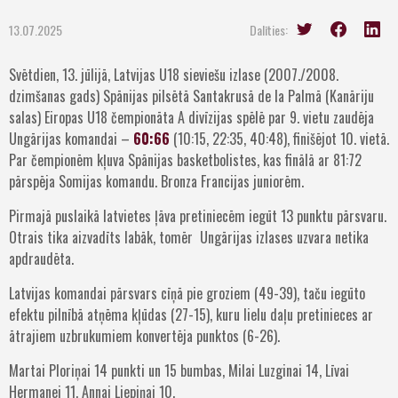
13.07.2025
Dalīties:
Svētdien, 13. jūlijā, Latvijas U18 sieviešu izlase (2007./2008.
dzimšanas gads) Spānijas pilsētā Santakrusā de la Palmā (Kanāriju
salas) Eiropas U18 čempionāta A divīzijas spēlē par 9. vietu zaudēja
Ungārijas komandai –
60:66
(10:15, 22:35, 40:48), finišējot 10. vietā.
Par čempionēm kļuva Spānijas basketbolistes, kas finālā ar 81:72
pārspēja Somijas komandu. Bronza Francijas juniorēm.
Pirmajā puslaikā latvietes ļāva pretiniecēm iegūt 13 punktu pārsvaru.
Otrais tika aizvadīts labāk, tomēr Ungārijas izlases uzvara netika
apdraudēta.
Latvijas komandai pārsvars cīņā pie groziem (49-39), taču iegūto
efektu pilnībā atņēma kļūdas (27-15), kuru lielu daļu pretinieces ar
ātrajiem uzbrukumiem konvertēja punktos (6-26).
Martai Ploriņai 14 punkti un 15 bumbas, Milai Luzginai 14, Līvai
Hermanei 11, Annai Liepiņai 10.