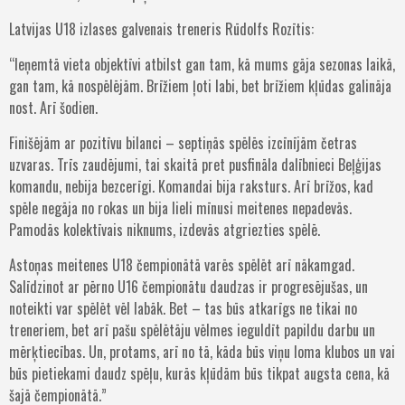
Latvijas U18 izlases galvenais treneris Rūdolfs Rozītis:
“Ieņemtā vieta objektīvi atbilst gan tam, kā mums gāja sezonas laikā,
gan tam, kā nospēlējām. Brīžiem ļoti labi, bet brīžiem kļūdas galināja
nost. Arī šodien.
Finišējām ar pozitīvu bilanci – septiņās spēlēs izcīnījām četras
uzvaras. Trīs zaudējumi, tai skaitā pret pusfināla dalībnieci Beļģijas
komandu, nebija bezcerīgi. Komandai bija raksturs. Arī brīžos, kad
spēle negāja no rokas un bija lieli mīnusi meitenes nepadevās.
Pamodās kolektīvais niknums, izdevās atgriezties spēlē.
Astoņas meitenes U18 čempionātā varēs spēlēt arī nākamgad.
Salīdzinot ar pērno U16 čempionātu daudzas ir progresējušas, un
noteikti var spēlēt vēl labāk. Bet – tas būs atkarīgs ne tikai no
treneriem, bet arī pašu spēlētāju vēlmes ieguldīt papildu darbu un
mērķtiecības. Un, protams, arī no tā, kāda būs viņu loma klubos un vai
būs pietiekami daudz spēļu, kurās kļūdām būs tikpat augsta cena, kā
šajā čempionātā.”