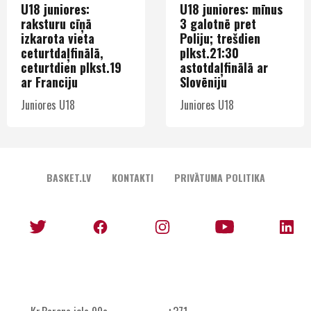
U18 juniores:
U18 juniores: mīnus
raksturu cīņā
3 galotnē pret
izkarota vieta
Poliju; trešdien
ceturtdaļfinālā,
plkst.21:30
ceturtdien plkst.19
astotdaļfinālā ar
ar Franciju
Slovēniju
Juniores U18
Juniores U18
BASKET.LV
KONTAKTI
PRIVĀTUMA POLITIKA