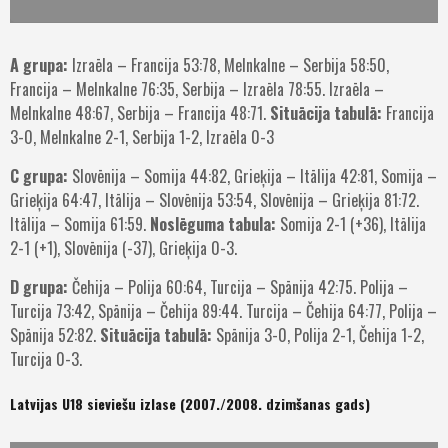
1
A grupa:
Izraēla – Francija 53:78, Melnkalne – Serbija 58:50,
Francija – Melnkalne 76:35, Serbija – Izraēla 78:55. Izraēla –
Melnkalne 48:67, Serbija – Francija 48:71.
Situācija tabulā:
Francija
3-0, Melnkalne 2-1, Serbija 1-2, Izraēla 0-3
C grupa:
Slovēnija – Somija 44:82, Grieķija – Itālija 42:81, Somija –
Grieķija 64:47, Itālija – Slovēnija 53:54, Slovēnija – Grieķija 81:72.
Itālija – Somija 61:59.
Noslēguma tabula:
Somija 2-1 (+36), Itālija
2-1 (+1), Slovēnija (-37), Grieķija 0-3.
D grupa:
Čehija – Polija 60:64, Turcija – Spānija 42:75. Polija –
Turcija 73:42, Spānija – Čehija 89:44. Turcija – Čehija 64:77, Polija –
Spānija 52:82.
Situācija tabulā:
Spānija 3-0, Polija 2-1, Čehija 1-2,
Turcija 0-3.
Latvijas U18 sieviešu izlase (2007./2008. dzimšanas gads)