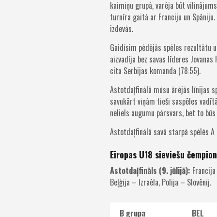
kaimiņu grupā, varēja būt vilinājums
turnīra gaitā ar Franciju un Spānij
izdevās.
Gaidīsim pēdējās spēles rezultātu u
aizvadīja bez savas līderes Jovanas P
cita Serbijas komanda (78:55).
Astotdaļfinālā mūsu ārējās līnijas s
savukārt viņām tieši saspēles vadī
neliels augumu pārsvars, bet to būs
Astotdaļfinālā savā starpā spēlēs A
Eiropas U18 sieviešu čempio
Astotdaļfināls (9. jūlijā):
Francija 
Beļģija – Izraēla, Polija – Slovēnij.
B grupa
BEL