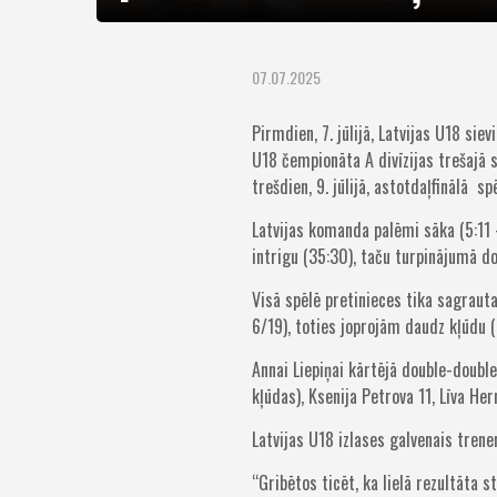
07.07.2025
Pirmdien, 7. jūlijā, Latvijas U18 si
U18 čempionāta A divīzijas trešajā 
trešdien, 9. jūlijā, astotdaļfinālā 
Latvijas komanda palēmi sāka (5:11 
intrigu (35:30), taču turpinājumā do
Visā spēlē pretinieces tika sagrau
6/19), toties joprojām daudz kļūdu 
Annai Liepiņai kārtējā double-doubl
kļūdas), Ksenija Petrova 11, Līva He
Latvijas U18 izlases galvenais trene
“Gribētos ticēt, ka lielā rezultāta 