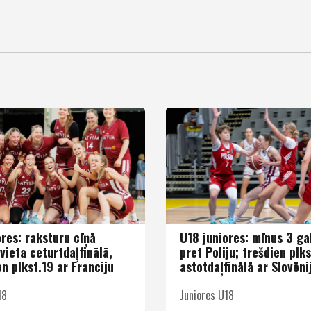
ores: raksturu cīņā
U18 juniores: mīnus 3 ga
vieta ceturtdaļfinālā,
pret Poliju; trešdien plk
n plkst.19 ar Franciju
astotdaļfinālā ar Slovēni
18
Juniores U18