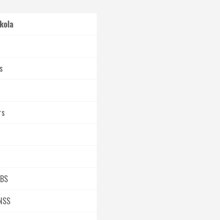
kola
s
rs
VBS
NSS