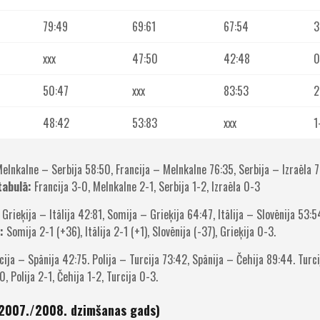
79:49
69:61
67:54
3
xxx
47:50
42:48
0
50:47
xxx
83:53
2
48:42
53:83
xxx
1
Melnkalne – Serbija 58:50, Francija – Melnkalne 76:35, Serbija – Izraēla 7
tabulā:
Francija 3-0, Melnkalne 2-1, Serbija 1-2, Izraēla 0-3
rieķija – Itālija 42:81, Somija – Grieķija 64:47, Itālija – Slovēnija 53:54,
:
Somija 2-1 (+36), Itālija 2-1 (+1), Slovēnija (-37), Grieķija 0-3.
ija – Spānija 42:75. Polija – Turcija 73:42, Spānija – Čehija 89:44. Turci
, Polija 2-1, Čehija 1-2, Turcija 0-3.
 (2007./2008. dzimšanas gads)