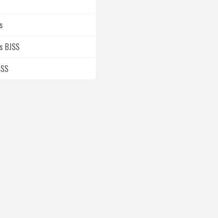
s
s BJSS
SSS