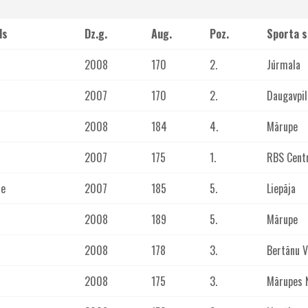
ds
Dz.g.
Aug.
Poz.
Sporta s
2008
170
2.
Jūrmala
2007
170
2.
Daugavpil
2008
184
4.
Mārupe
2007
175
1.
RBS Cent
ne
2007
185
5.
Liepāja
2008
189
5.
Mārupe
2008
178
3.
Bertānu 
2008
175
3.
Mārupes 