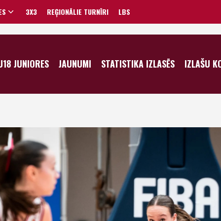
ES
3X3
REĢIONĀLIE TURNĪRI
LBS
VĪRIEŠI
U18 JUNIORES
JAUNUMI
STATISTIKA IZLASĒS
IZLAŠU K
SIEVIETES