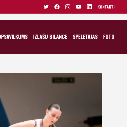
KONTAKTI
VĪRIEŠI U20
SIEVIETES U20
OPSAVILKUMS
IZLAŠU BILANCE
SPĒLĒTĀJAS
FOTO
VĪRIEŠI U19
SIEVIETES U19
JUNIORI U18
JUNIORES U18
KADETI U16
JUNIORES U17
PUIŠI U15
KADETES U16
PUIŠI U14
MEITENES U15
MEITENES U14