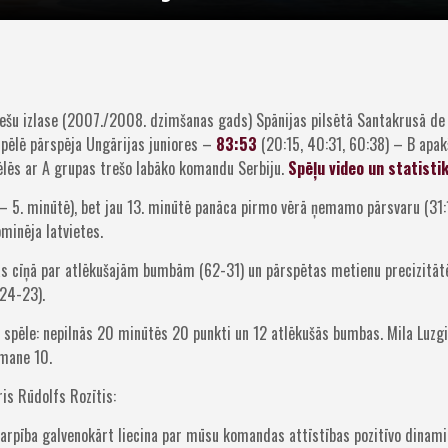
eviešu izlase (2007./2008. dzimšanas gads) Spānijas pilsētā Santakrusā de
spēlē pārspēja Ungārijas juniores –
83:53
(20:15, 40:31, 60:38) – B apak
spēlēs ar A grupas trešo labāko komandu Serbiju.
Spēļu video un statistik
– 5. minūtē), bet jau 13. minūtē panāca pirmo vērā ņemamo pārsvaru (31:1
minēja latvietes.
tas cīņā par atlēkušajām bumbām (62-31) un pārspētas metienu precizitāt
(24-23).
e spēle: nepilnās 20 minūtēs 20 punkti un 12 atlēkušās bumbas. Mila Luzgi
rmane 10.
ris Rūdolfs Rozītis:
starpība galvenokārt liecina par mūsu komandas attīstības pozitīvo dinami