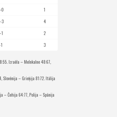
-0
1
-3
4
-1
2
-1
3
8:55. Izraēla – Melnkalne 48:67,
 Slovēnija – Grieķija 81:72. Itālija
ja – Čehija 64:77, Polija – Spānija