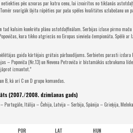
 netiekties pēc uzvaras par katru cenu, lai izvairītos no tikšanās astotda
u. Tomēr svarīgāk šķita rūpēties par pašu spēles kvalitātes uzlabošanu u
n tad kalsim konkrētu plānu astotdaļfinālam. Serbijas izlase pirmo maču 
opovičas, kura tikko atgriezās no Eiropas sieviešu čempionāta. Spēlē ar Izr
pēlētājas gaida kārtējais grūtais pārbaudījums. Serbietes parasti izdara 
tājas – Popoviča (Nr.13) un Nevena Petroviča ir bīstamākās uzbrukuma l
 jāprot izmantot.”
 un B, kā arī C un D grupu komandas.
nāts (2007./2008. dzimšanas gads)
– Portugāle, Itālija – Čehija, Latvija – Serbija, Spānija – Grieķija, Melnk
POR
LAT
HUN
U