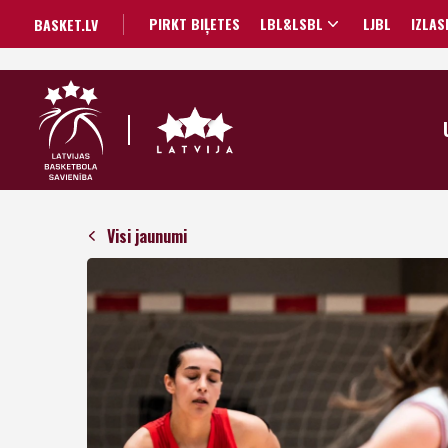
PIRKT BIĻETES
LBL&LSBL
LJBL
IZLAS
BASKET.LV
Visi jaunumi