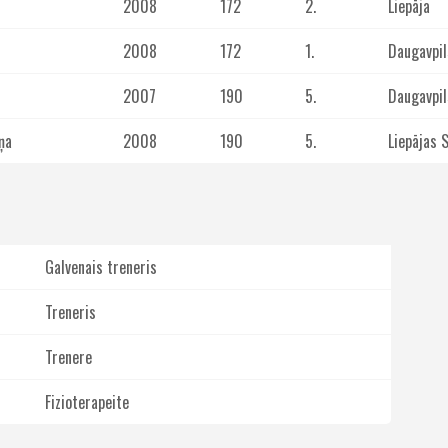
2008
172
2.
Liepāja
2008
172
1.
Daugavpil
2007
190
5.
Daugavpil
ņa
2008
190
5.
Liepājas 
Galvenais treneris
Treneris
Trenere
Fizioterapeite