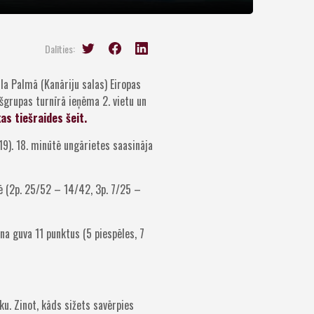
Dalīties:
 la Palmā (Kanāriju salas) Eiropas
šgrupas turnīrā ieņēma 2. vietu un
as tiešraides šeit.
9). 18. minūtē ungārietes saasināja
ē (2p. 25/52 – 14/42, 3p. 7/25 –
na guva 11 punktus (5 piespēles, 7
ku. Zinot, kāds sižets savērpies