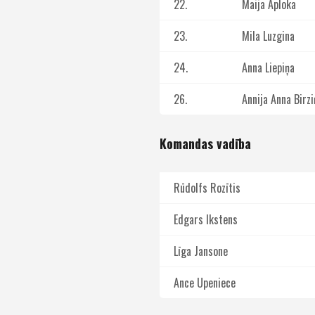
22.
Maija Aploka
23.
Mila Luzgina
24.
Anna Liepiņa
26.
Annija Anna Birzi
Komandas vadība
Rūdolfs Rozītis
Edgars Ikstens
Līga Jansone
Ance Upeniece