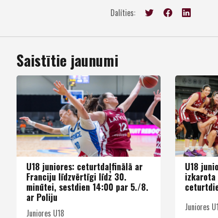
Dalīties:
Saistītie jaunumi
U18 juniores: ceturtdaļfinālā ar
U18 juni
Franciju līdzvērtīgi līdz 30.
izkarota 
minūtei, sestdien 14:00 par 5./8.
ceturtdie
ar Poliju
Juniores U
Juniores U18