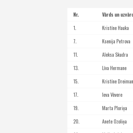
Nr.
Vārds un uzvār
1.
Kristīne Hauka
7.
Ksenija Petrova
11.
Aleksa Skudra
13.
Līva Hermane
15.
Kristīne Dreima
17.
Ieva Vēvere
19.
Marta Ploriņa
20.
Anete Ozoliņa