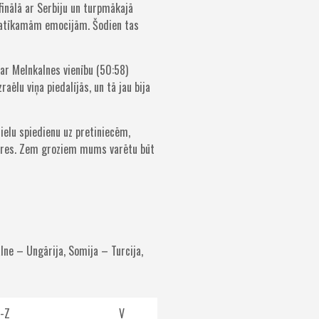
ļfinālā ar Serbiju un turpmākajā
n patīkamām emocijām. Šodien tas
ar Melnkalnes vienību (50:58)
aēlu viņa piedalījās, un tā jau bija
lielu spiedienu uz pretiniecēm,
īderes. Zem groziem mums varētu būt
alne – Ungārija, Somija – Turcija,
-Z
V