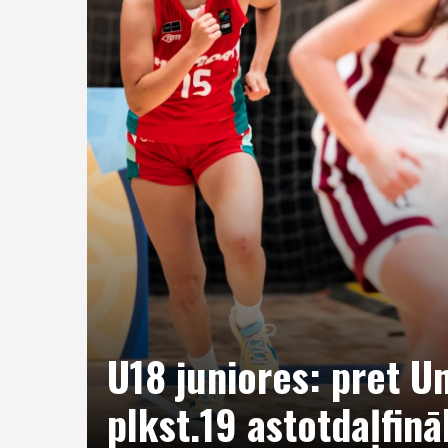
U18 juniores: pret U
plkst.19 astotdaļfinā