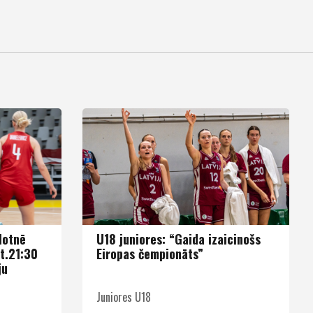
lotnē
U18 juniores: “Gaida izaicinošs
st.21:30
Eiropas čempionāts”
ju
Juniores U18