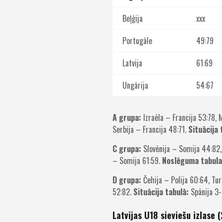
Beļģija
xxx
Portugāle
49:79
Latvija
61:69
Ungārija
54:67
A grupa:
Izraēla – Francija 53:78, 
Serbija – Francija 48:71.
Situācija 
C grupa:
Slovēnija – Somija 44:82, G
– Somija 61:59.
Noslēguma tabula
D grupa:
Čehija – Polija 60:64, Turc
52:82.
Situācija tabulā:
Spānija 3-0
Latvijas U18 sieviešu izlase