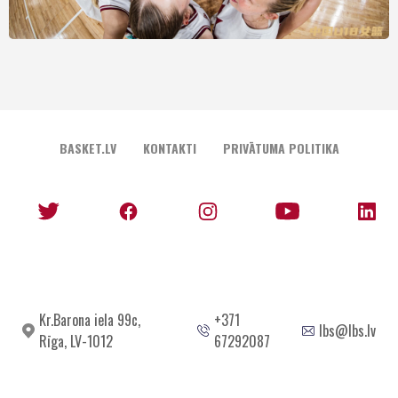
BASKET.LV
KONTAKTI
PRIVĀTUMA POLITIKA
Kr.Barona iela 99c,
+371
lbs@lbs.lv
Rīga, LV-1012
67292087